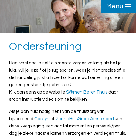
Menu
Ondersteuning
Heel veel doe je zelf als mantelzorger, zo lang als het je
lukt. Wil je jezelf of je rug sparen, weet je niet precies of je
de handeling juist uitvoert of kan je wat oefening of een
geheugensteuntje gebruiken?
Kijk dan eens op de website
S@men Beter Thuis
daar
staan instructie video’s om te bekijken.
Als je dan hulp nodig hebt van de thuiszorg van
bijvoorbeeld
Careyn
of
ZonneHuisGroepAmstelland
kan
de wijkverpleging een aantal momenten per week/per
dag je zieke naaste komen verzorgen en verplegen thuis.