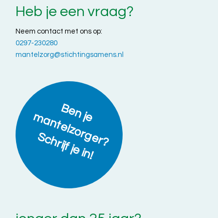
Heb je een vraag?
Neem contact met ons op:
0297-230280
mantelzorg@stichtingsamens.nl
B
e
n
a
n
t
e
lz
o
r
g
e
r
?
c
h
r
ijf
je
in
je m
S
!