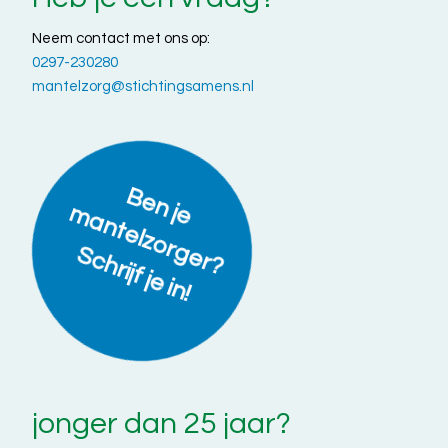
Neem contact met ons op:
0297-230280
mantelzorg@stichtingsamens.nl
B
e
n
a
n
t
e
lz
o
r
g
e
r
?
c
h
r
ijf
je
in
je m
S
!
jonger dan 25 jaar?