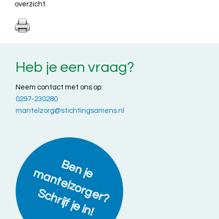
overzicht.
Heb je een vraag?
Neem contact met ons op:
0297-230280
mantelzorg@stichtingsamens.nl
B
e
n
a
n
t
e
lz
o
r
g
e
r
?
c
h
r
ijf
je
in
je m
S
!