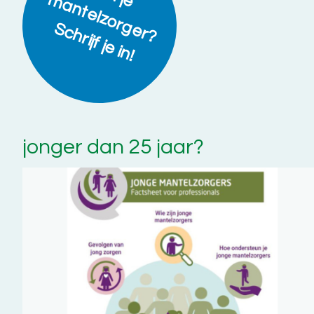
je m
S
!
jonger dan 25 jaar?