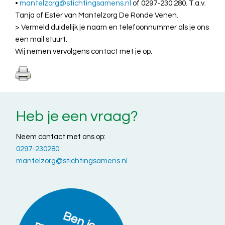
•
mantelzorg@stichtingsamens.nl
of 0297-230 280. T.a.v.
Tanja of Ester van Mantelzorg De Ronde Venen.
> Vermeld duidelijk je naam en telefoonnummer als je ons
een mail stuurt.
Wij nemen vervolgens contact met je op.
Heb je een vraag?
Neem contact met ons op:
0297-230280
mantelzorg@stichtingsamens.nl
B
e
n
a
n
t
e
lz
o
r
g
e
r
?
c
h
r
ijf
je
in